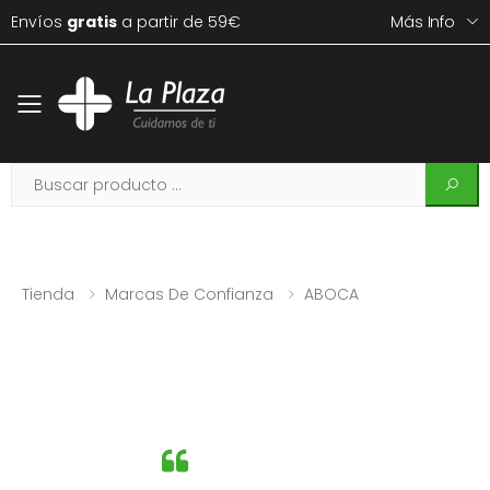
Envíos
gratis
a partir de 59€
Más Info
Toggle mobile menu
Tienda
Marcas De Confianza
ABOCA