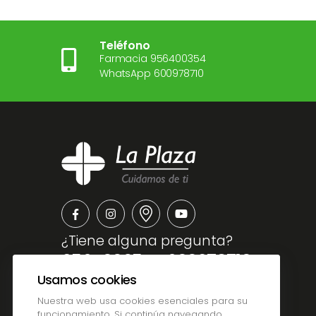
Teléfono
Farmacia 956400354
WhatsApp 600978710
¿Tiene alguna pregunta?
956400354
•
600978710
Usamos cookies
admin@farmalaplaza.com
Nuestra web usa cookies esenciales para su
funcionamiento. Si continúa navegando,