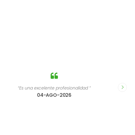
“Es una excelente profesionalidad ”
“Me ha 
04-AGO-2026
nutr
cons
cercana