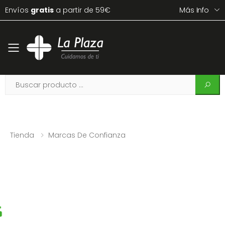
Envíos
gratis
a partir de 59€
Más Info
Toggle mobile menu
Tienda
Marcas De Confianza