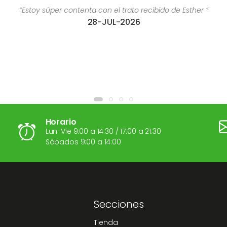
on el trato recibido de Esther ”
“Es una excelente pr
-JUL-2026
04-AGO-
Horario
Lun-Vie 9:00 a 14:30 / 17:00 a 21:30
Sábados 9:00 a 14:00
Secciones
Tienda