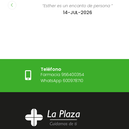
 es un encanto de persona ”
“Estoy súper contenta c
14-JUL-2026
28
Teléfono
Farmacia 956400354
WhatsApp 600978710