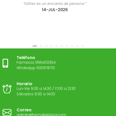
e persona ”
“Estoy súper contenta con el tr
6
28-JUL-2
Teléfono
Farmacia 956400354
WhatsApp 600978710
Horario
Lun-Vie 9:00 a 14:30 / 17:00 a 21:30
Sábados 9:00 a 14:00
Correo
admin@farmalaplaza.com