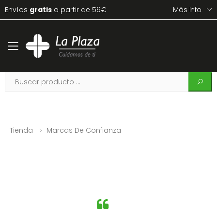
Envíos
gratis
a partir de 59€
Más Info
Toggle mobile menu
Tienda
Marcas De Confianza